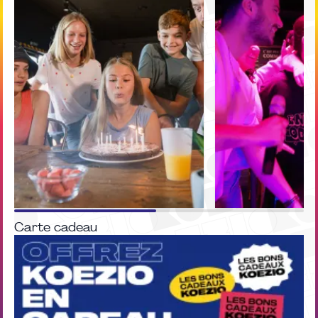
Carte cadeau
PACK
PACK
Anniversaire
EVG / EVJF