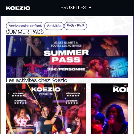
BRUXELLES
Anniversaire enfant
Activités
EVG / EVJF
SUMMER PASS
Les activités chez Koezio